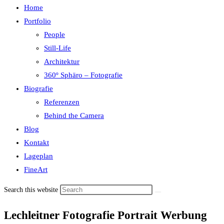
Home
Portfolio
People
Still-Life
Architektur
360º Sphäro – Fotografie
Biografie
Referenzen
Behind the Camera
Blog
Kontakt
Lageplan
FineArt
Search this website
Lechleitner Fotografie Portrait Werbung