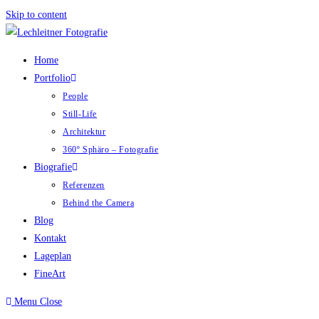
Skip to content
Home
Portfolio
People
Still-Life
Architektur
360º Sphäro – Fotografie
Biografie
Referenzen
Behind the Camera
Blog
Kontakt
Lageplan
FineArt
Menu
Close